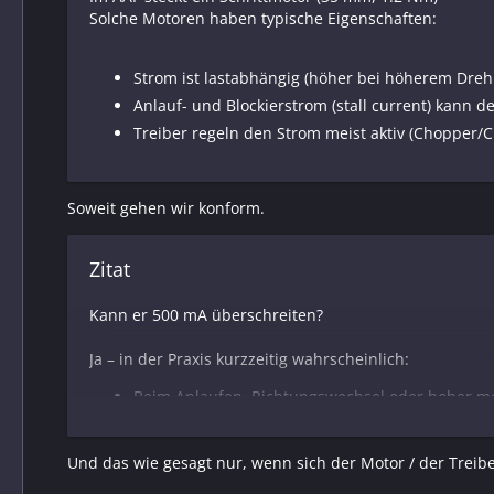
Solche Motoren haben typische Eigenschaften:
Strom ist lastabhängig (höher bei höherem Dr
Anlauf- und Blockierstrom (stall current) kann d
Treiber regeln den Strom meist aktiv (Chopper/Cu
Soweit gehen wir konform.
Zitat
Kann er 500 mA überschreiten?
Ja – in der Praxis kurzzeitig wahrscheinlich:
Beim Anlaufen, Richtungswechsel oder hoher mec
Wenn der Motor nahe am maximalen Drehmoment
Bei ungünstiger Mechanik (Reibung, Verkippung,
Und das wie gesagt nur, wenn sich der Motor / der Treiber