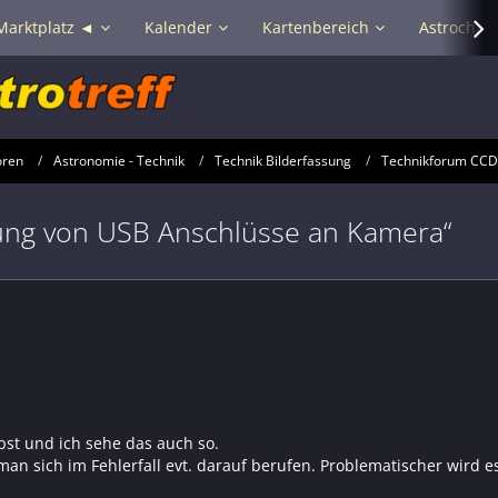
Marktplatz ◄
Kalender
Kartenbereich
Astrochat 
oren
Astronomie - Technik
Technik Bilderfassung
Technikforum CC
zung von USB Anschlüsse an Kamera“
eibst und ich sehe das auch so.
man sich im Fehlerfall evt. darauf berufen. Problematischer wird 