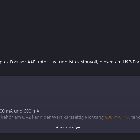
ern
ouptek Focuser AAF unter Last und ist es sinnvoll, diesen am USB-P
red hub)
 300 mA und 600 mA.
ubehör am OAZ kann der Wert kurzzeitig Richtung
800 mA - 1A
tend
Alles anzeigen