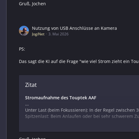
Gruß, Jochen
Solche Peaks können:
kurzzeitig >500 mA erreichen
aber meist nur Millisekunden bis Sekunden dau
Nutzung von USB Anschlüsse an Kamera
An einem echten USB-2.0-Port kann es bei Peaks zu:
JogiNet
3. Mai 2026
Spannungseinbruch
PS:
Reset/Disconnect
Das sagt die KI auf die Frage "wie viel Strom zieht ein T
Besser:
aktiver USB-Hub mit eigener Stromversorgung
Zitat
oder USB-Port mit mehr Reserve (USB 3.x / powe
Stromaufnahme des Touptek AAF
...
Unter Last (beim Fokussieren): In der Regel zwischen
Spitzenlast: Beim Anlaufen oder bei sehr schwerem Z
Ist der Betrieb sinnvoll?