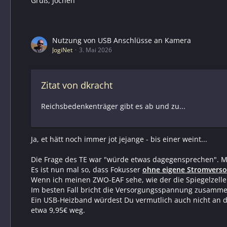
Gruß, Jochen
Ja, unter folgenden Bedingungen:
...
Keine weiteren "Vielfrasser":
Wenn du am zweiten Port 
...
Nutzung von USB Anschlüsse an Kamera
JogiNet
3. Mai 2026
Szenario Empfehlung:
Leichtes Setup (DSLR, kleine Festbrennweite) Un
Zitat von dkracht
Schweres Setup (Großer Refraktor, EFW, OAG) G
Reichsbedenkenträger gibt es ab und zu...
Sicherste Lösung Den Focuser direkt an einen a
Ja, et hätt noch immer jot jejange - bis einer weint...
Die Frage des TE war "würde etwas dagegensprechen". M
Es ist nun mal so, dass Fokusser
ohne eigene Stromvers
Wenn ich meinen ZWO-EAF sehe, wie der die Spiegelzelle
Im besten Fall bricht die Versorgungsspannung zusammen, 
Ein USB-Heizband würdest Du vermutlich auch nicht an d
etwa 9,95€ weg.