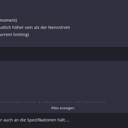
ehmoment)
eutlich höher sein als der Nennstrom
rrent limiting)
hanischer Last (z. B. schwerer Fokus mit 5 kg Auszug)
Alles anzeigen
 (1.2 Nm) betrieben wird
 kalte Schmierung)
 auch an die Spezifikationen hält....