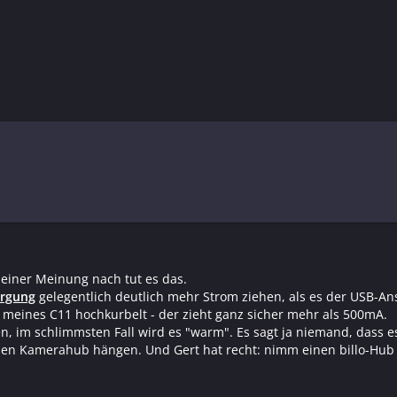
des Kamera-Hubs bereits eine Guide-Kamera (die ebenfalls Strom 
bedenklich. Der Focuser zieht hier kaum Last.
renzwertig. Der Motor muss mehr Kraft aufwenden und zieht mehr
ktiven Hub anschließen.
einer Meinung nach tut es das.
orgung
gelegentlich deutlich mehr Strom ziehen, als es der USB-An
 meines C11 hochkurbelt - der zieht ganz sicher mehr als 500mA.
im schlimmsten Fall wird es "warm". Es sagt ja niemand, dass es n
en Kamerahub hängen. Und Gert hat recht: nimm einen billo-Hub u