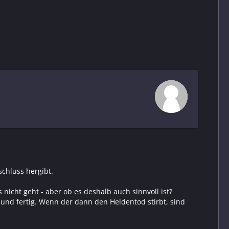
zieht) betreibst, kann es eng werden
.
 Strom.
schluss hergibt.
icht geht - aber ob es deshalb auch sinnvoll ist?
nd fertig. Wenn der dann den Heldentod stirbt, sind