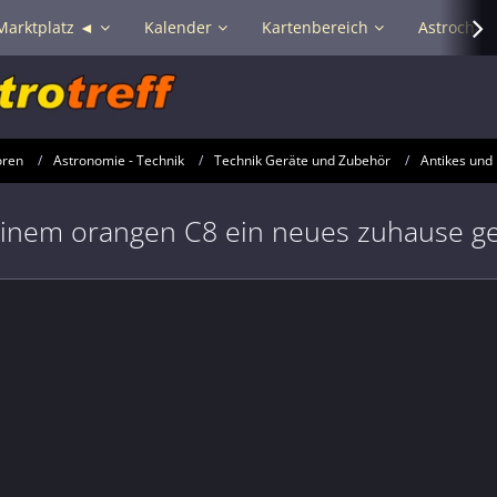
Marktplatz ◄
Kalender
Kartenbereich
Astrochat 
oren
Astronomie - Technik
Technik Geräte und Zubehör
Antikes und 
Einem orangen C8 ein neues zuhause g