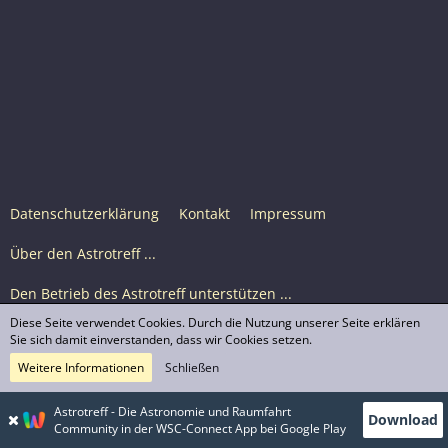
Datenschutzerklärung
Kontakt
Impressum
Über den Astrotreff ...
Den Betrieb des Astrotreff unterstützen ...
Diese Seite verwendet Cookies. Durch die Nutzung unserer Seite erklären
Nutzungsbedingungen
Sie sich damit einverstanden, dass wir Cookies setzen.
Weitere Informationen
Schließen
Astrotreff Portal M2
© Astrotreff 2001-2026, lizenziert unter CC BY-SA,
Astrotreff - Die Astronomie und Raumfahrt
Download
sofern für einzelne Inhalte nicht anders angegeben
Community in der WSC-Connect App bei Google Play