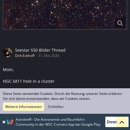
Seestar S50 Bilder Thread
Dirk Eckhoff
31. Mai 2026
Moin,
NGC 6811 hole in a cluster
Er befindet sich im Gesichtsfeld von Kepler im Schwan und im
Diese Seite verwendet Cookies. Durch die Nutzung unserer Seite erklären
Haufen sind Transit Planeten nachgewiesen
Sie sich damit einverstanden, dass wir Cookies setzen.
Weitere Informationen
Schließen
CS Dirk
Astrotreff - Die Astronomie und Raumfahrt
Download
Community in der WSC-Connect App bei Google Play