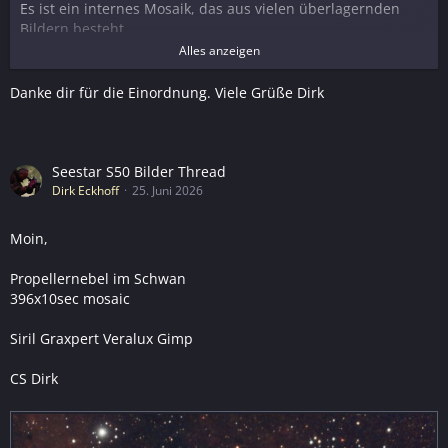
Es ist ein internes Mosaik, das aus vielen überlagernden
Bildern besteht.
Mit echtem Mosaik meine ich ein Mosaik in dem zwei oder
Alles anzeigen
mehr Fotos gemacht werden.
Jeweils nur an einer Stelle.
Danke dir für die Einordnung. Viele Grüße Dirk
Und diese dann nach dem Stacken zusammenführt werden.
Das hat bei mir immer die besten Ergebnisse gebracht.
Gruß Michael
Seestar S50 Bilder Thread
Dirk Eckhoff
25. Juni 2026
Moin,
Propellernebel im Schwan
396x10sec mosaic
Siril Graxpert Veralux Gimp
CS Dirk