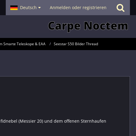
- Smalltalk
Deutsch
Hilfe
Anmelden oder registrieren
m Smarte Teleskope & EAA
Seestar S50 Bilder Thread
ifidnebel (Messier 20) und dem offenen Sternhaufen