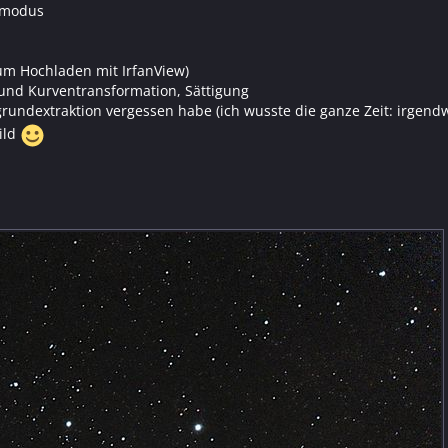
ikmodus
um Hochladen mit IrfanView)
- und Kurventransformation, Sättigung
ergrundextraktion vergessen habe (ich wusste die ganze Zeit: irgend
ild