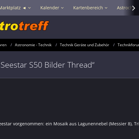
Marktplatz ◄
Kalender
Kartenbereich
Astrochat 
oren
Astronomie - Technik
Technik Geräte und Zubehör
Technikforu
„Seestar S50 Bilder Thread“
Seestar vorgenommen: ein Mosaik aus Lagunennebel (Messier 8), Tr