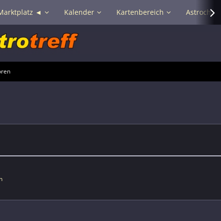
Marktplatz ◄
Kalender
Kartenbereich
Astrochat 
oren
n