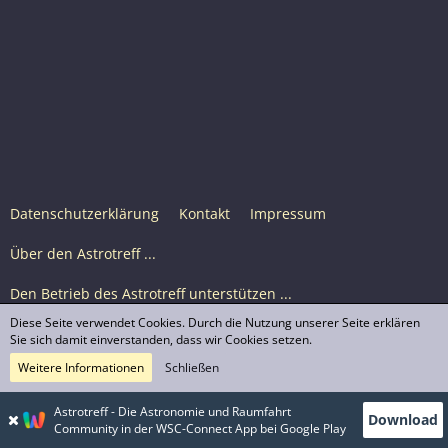
Datenschutzerklärung
Kontakt
Impressum
Über den Astrotreff ...
Den Betrieb des Astrotreff unterstützen ...
Diese Seite verwendet Cookies. Durch die Nutzung unserer Seite erklären
Nutzungsbedingungen
Sie sich damit einverstanden, dass wir Cookies setzen.
Weitere Informationen
Schließen
Astrotreff Portal M2
© Astrotreff 2001-2026, lizenziert unter CC BY-SA,
Astrotreff - Die Astronomie und Raumfahrt
Download
sofern für einzelne Inhalte nicht anders angegeben
Community in der WSC-Connect App bei Google Play