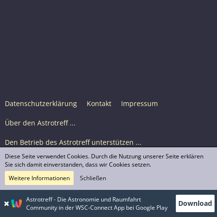
Datenschutzerklärung
Kontakt
Impressum
Über den Astrotreff ...
Den Betrieb des Astrotreff unterstützen ...
Diese Seite verwendet Cookies. Durch die Nutzung unserer Seite erklären
Nutzungsbedingungen
Sie sich damit einverstanden, dass wir Cookies setzen.
Weitere Informationen
Schließen
Astrotreff Portal M2
© Astrotreff 2001-2026, lizenziert unter CC BY-SA,
Astrotreff - Die Astronomie und Raumfahrt
Download
sofern für einzelne Inhalte nicht anders angegeben
Community in der WSC-Connect App bei Google Play