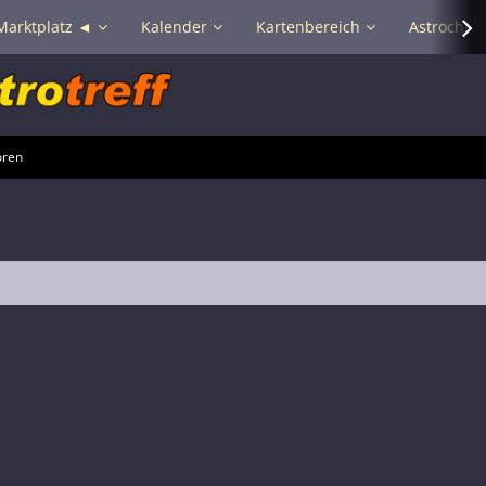
Marktplatz ◄
Kalender
Kartenbereich
Astrochat 
oren