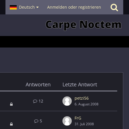
- Smalltalk
Deutsch
Hilfe
Anmelden oder registrieren
Antworten
Letzte Antwort
petzi56
12
6. August 2008
FrG
5
31. Juli 2008