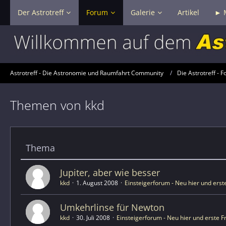
Der Astrotreff
Forum
Galerie
Artikel
► 
Astrotreff - Die Astronomie und Raumfahrt Community
Die Astrotreff - F
Themen von kkd
Thema
Jupiter, aber wie besser
kkd
1. August 2008
Einsteigerforum - Neu hier und erst
Umkehrlinse für Newton
kkd
30. Juli 2008
Einsteigerforum - Neu hier und erste 