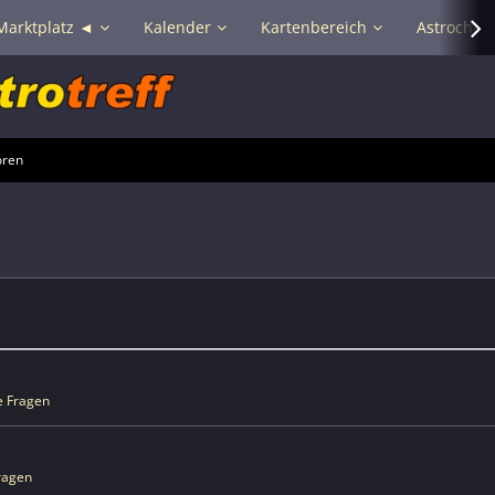
Marktplatz ◄
Kalender
Kartenbereich
Astrochat 
oren
e Fragen
Fragen