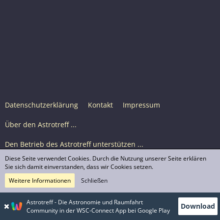
Datenschutzerklärung
Kontakt
Impressum
Über den Astrotreff ...
Den Betrieb des Astrotreff unterstützen ...
Diese Seite verwendet Cookies. Durch die Nutzung unserer Seite erklären
Nutzungsbedingungen
Sie sich damit einverstanden, dass wir Cookies setzen.
Weitere Informationen
Schließen
Astrotreff Portal M2
© Astrotreff 2001-2026, lizenziert unter CC BY-SA,
Astrotreff - Die Astronomie und Raumfahrt
Download
sofern für einzelne Inhalte nicht anders angegeben
Community in der WSC-Connect App bei Google Play