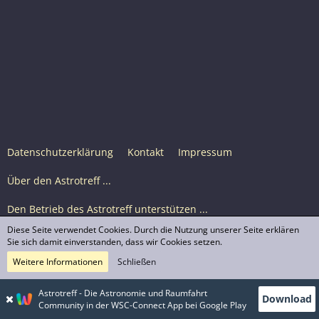
Datenschutzerklärung
Kontakt
Impressum
Über den Astrotreff ...
Den Betrieb des Astrotreff unterstützen ...
Diese Seite verwendet Cookies. Durch die Nutzung unserer Seite erklären
Nutzungsbedingungen
Sie sich damit einverstanden, dass wir Cookies setzen.
Weitere Informationen
Schließen
Astrotreff Portal M2
© Astrotreff 2001-2026, lizenziert unter CC BY-SA,
Astrotreff - Die Astronomie und Raumfahrt
Download
sofern für einzelne Inhalte nicht anders angegeben
Community in der WSC-Connect App bei Google Play