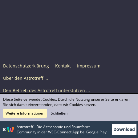
Datenschutzerklärung
Kontakt
Impressum
Über den Astrotreff ...
Den Betrieb des Astrotreff unterstützen ...
Diese Seite verwendet Cookies. Durch die Nutzung unserer Seite erklären
Nutzungsbedingungen
Sie sich damit einverstanden, dass wir Cookies setzen.
Weitere Informationen
Schließen
Astrotreff Portal M2
© Astrotreff 2001-2026, lizenziert unter CC BY-SA,
Astrotreff - Die Astronomie und Raumfahrt
Download
sofern für einzelne Inhalte nicht anders angegeben
Community in der WSC-Connect App bei Google Play