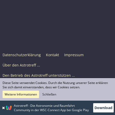
Datenschutzerklärung
Kontakt
Impressum
Über den Astrotreff ...
Den Betrieb des Astrotreff unterstützen ...
Diese Seite verwendet Cookies. Durch die Nutzung unserer Seite erklären
Nutzungsbedingungen
Sie sich damit einverstanden, dass wir Cookies setzen.
Weitere Informationen
Schließen
Astrotreff Portal M2
© Astrotreff 2001-2026, lizenziert unter CC BY-SA,
Astrotreff - Die Astronomie und Raumfahrt
Download
sofern für einzelne Inhalte nicht anders angegeben
Community in der WSC-Connect App bei Google Play