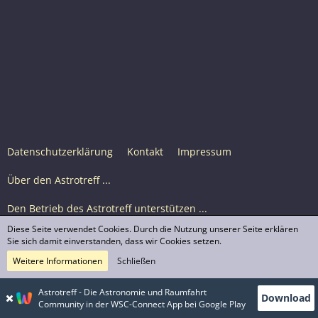
Datenschutzerklärung
Kontakt
Impressum
Über den Astrotreff ...
Den Betrieb des Astrotreff unterstützen ...
Diese Seite verwendet Cookies. Durch die Nutzung unserer Seite erklären
Nutzungsbedingungen
Sie sich damit einverstanden, dass wir Cookies setzen.
Weitere Informationen
Schließen
Astrotreff Portal M2
© Astrotreff 2001-2026, lizenziert unter CC BY-SA,
Astrotreff - Die Astronomie und Raumfahrt
Download
sofern für einzelne Inhalte nicht anders angegeben
Community in der WSC-Connect App bei Google Play