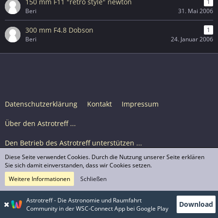
150 mm F11 "retro style" newton
1
Beri
31. Mai 2006
300 mm F4.8 Dobson
1
Beri
24. Januar 2006
Datenschutzerklärung
Kontakt
Impressum
Über den Astrotreff ...
Den Betrieb des Astrotreff unterstützen ...
Diese Seite verwendet Cookies. Durch die Nutzung unserer Seite erklären
Nutzungsbedingungen
Sie sich damit einverstanden, dass wir Cookies setzen.
Weitere Informationen
Schließen
Astrotreff Portal M2
© Astrotreff 2001-2026, lizenziert unter CC BY-SA,
Astrotreff - Die Astronomie und Raumfahrt
Download
sofern für einzelne Inhalte nicht anders angegeben
Community in der WSC-Connect App bei Google Play