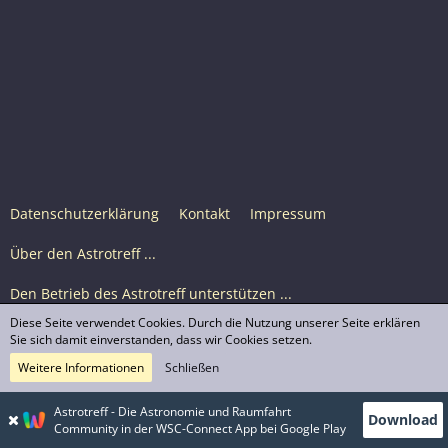
Datenschutzerklärung
Kontakt
Impressum
Über den Astrotreff ...
Den Betrieb des Astrotreff unterstützen ...
Diese Seite verwendet Cookies. Durch die Nutzung unserer Seite erklären
Nutzungsbedingungen
Sie sich damit einverstanden, dass wir Cookies setzen.
Weitere Informationen
Schließen
Astrotreff Portal M2
© Astrotreff 2001-2026, lizenziert unter CC BY-SA,
Astrotreff - Die Astronomie und Raumfahrt
Download
sofern für einzelne Inhalte nicht anders angegeben
Community in der WSC-Connect App bei Google Play