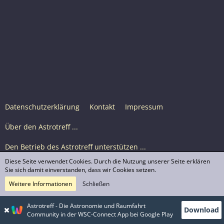
Datenschutzerklärung
Kontakt
Impressum
Über den Astrotreff ...
Den Betrieb des Astrotreff unterstützen ...
Diese Seite verwendet Cookies. Durch die Nutzung unserer Seite erklären
Nutzungsbedingungen
Sie sich damit einverstanden, dass wir Cookies setzen.
Weitere Informationen
Schließen
Astrotreff Portal M2
© Astrotreff 2001-2026, lizenziert unter CC BY-SA,
Astrotreff - Die Astronomie und Raumfahrt
Download
sofern für einzelne Inhalte nicht anders angegeben
Community in der WSC-Connect App bei Google Play