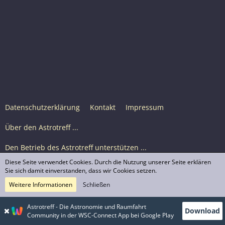
Datenschutzerklärung
Kontakt
Impressum
Über den Astrotreff ...
Den Betrieb des Astrotreff unterstützen ...
Diese Seite verwendet Cookies. Durch die Nutzung unserer Seite erklären
Nutzungsbedingungen
Sie sich damit einverstanden, dass wir Cookies setzen.
Weitere Informationen
Schließen
Astrotreff Portal M2
© Astrotreff 2001-2026, lizenziert unter CC BY-SA,
Astrotreff - Die Astronomie und Raumfahrt
Download
sofern für einzelne Inhalte nicht anders angegeben
Community in der WSC-Connect App bei Google Play