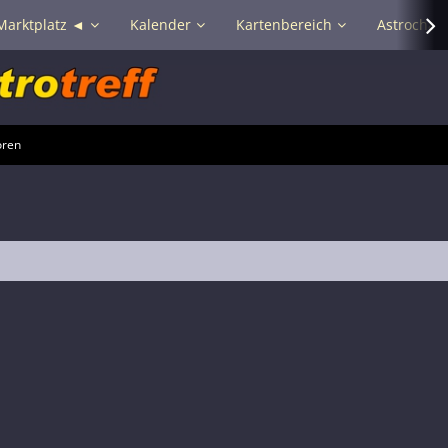
Marktplatz ◄
Kalender
Kartenbereich
Astrochat 
oren