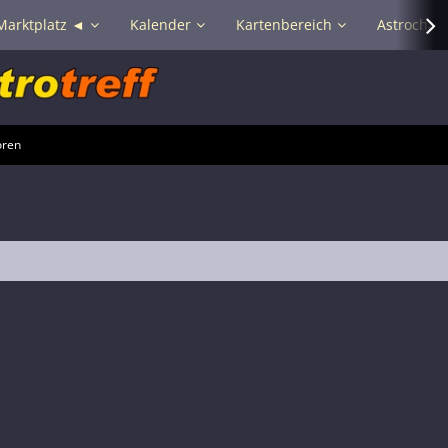
Marktplatz ◄
Kalender
Kartenbereich
Astrochat 
oren