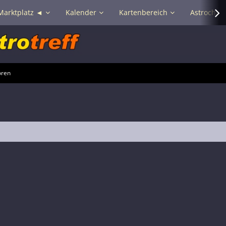
Marktplatz ◄
Kalender
Kartenbereich
Astrochat 
oren