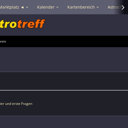
Marktplatz ◄
Kalender
Kartenbereich
Astrochat 
oren
ier und erste Fragen