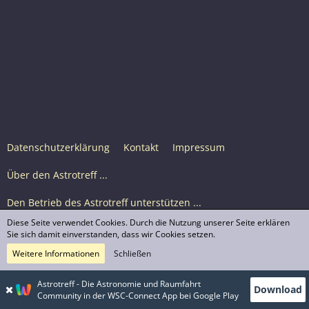
Datenschutzerklärung
Kontakt
Impressum
Über den Astrotreff ...
Den Betrieb des Astrotreff unterstützen ...
Diese Seite verwendet Cookies. Durch die Nutzung unserer Seite erklären
Nutzungsbedingungen
Sie sich damit einverstanden, dass wir Cookies setzen.
Weitere Informationen
Schließen
Astrotreff Portal M2
© Astrotreff 2001-2026, lizenziert unter CC BY-SA,
Astrotreff - Die Astronomie und Raumfahrt
Download
sofern für einzelne Inhalte nicht anders angegeben
Community in der WSC-Connect App bei Google Play