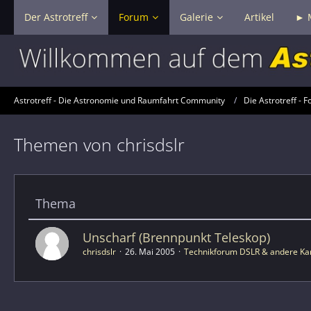
Der Astrotreff
Forum
Galerie
Artikel
► 
Astrotreff - Die Astronomie und Raumfahrt Community
Die Astrotreff - F
Themen von chrisdslr
Thema
Unscharf (Brennpunkt Teleskop)
chrisdslr
26. Mai 2005
Technikforum DSLR & andere Ka