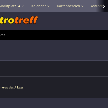
Marktplatz ◄
Kalender
Kartenbereich
Astrochat 
oren
meras des Alltags