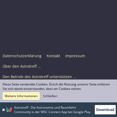
Datenschutzerklärung
Kontakt
Impressum
Über den Astrotreff ...
Den Betrieb des Astrotreff unterstützen ...
Diese Seite verwendet Cookies. Durch die Nutzung unserer Seite erklären
Nutzungsbedingungen
Sie sich damit einverstanden, dass wir Cookies setzen.
Weitere Informationen
Schließen
Astrotreff Portal M2
© Astrotreff 2001-2026, lizenziert unter CC BY-SA,
Astrotreff - Die Astronomie und Raumfahrt
Download
sofern für einzelne Inhalte nicht anders angegeben
Community in der WSC-Connect App bei Google Play