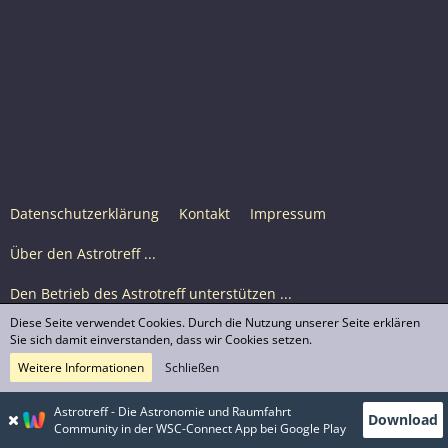
Datenschutzerklärung
Kontakt
Impressum
Über den Astrotreff ...
Den Betrieb des Astrotreff unterstützen ...
Diese Seite verwendet Cookies. Durch die Nutzung unserer Seite erklären
Nutzungsbedingungen
Sie sich damit einverstanden, dass wir Cookies setzen.
Weitere Informationen
Schließen
Astrotreff Portal M2
© Astrotreff 2001-2026, lizenziert unter CC BY-SA,
Astrotreff - Die Astronomie und Raumfahrt
Download
sofern für einzelne Inhalte nicht anders angegeben
Community in der WSC-Connect App bei Google Play