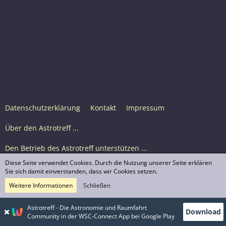
Datenschutzerklärung
Kontakt
Impressum
Über den Astrotreff ...
Den Betrieb des Astrotreff unterstützen ...
Diese Seite verwendet Cookies. Durch die Nutzung unserer Seite erklären
Nutzungsbedingungen
Sie sich damit einverstanden, dass wir Cookies setzen.
Weitere Informationen
Schließen
Astrotreff Portal M2
© Astrotreff 2001-2026, lizenziert unter CC BY-SA,
Astrotreff - Die Astronomie und Raumfahrt
Download
sofern für einzelne Inhalte nicht anders angegeben
Community in der WSC-Connect App bei Google Play