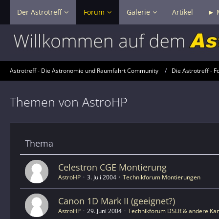
Der Astrotreff
Forum
Galerie
Artikel
► 
Astrotreff - Die Astronomie und Raumfahrt Community
Die Astrotreff - F
Themen von AstroHP
Thema
Celestron CGE Montierung
AstroHP
3. Juli 2004
Technikforum Montierungen
Canon 1D Mark II (geeignet?)
AstroHP
29. Juni 2004
Technikforum DSLR & andere Kam