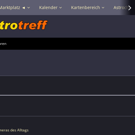
Marktplatz ◄
Kalender
Kartenbereich
Astrochat 
oren
eras des Alltags