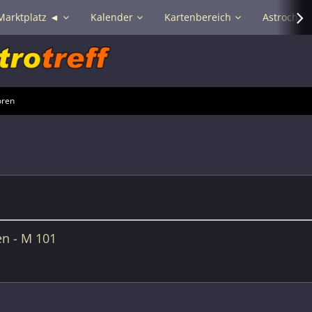
Marktplatz ◄
Kalender
Kartenbereich
Astrochat 
oren
en - M 101