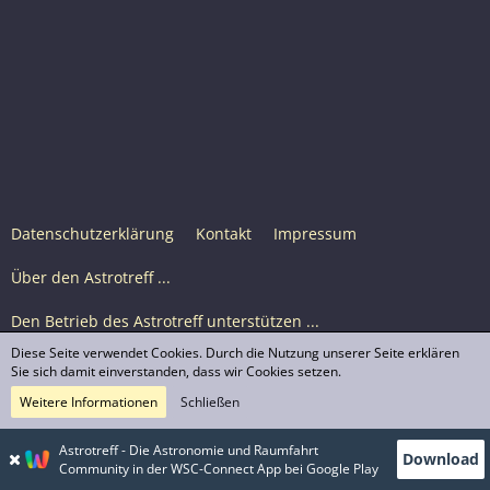
Datenschutzerklärung
Kontakt
Impressum
Über den Astrotreff ...
Den Betrieb des Astrotreff unterstützen ...
Diese Seite verwendet Cookies. Durch die Nutzung unserer Seite erklären
Nutzungsbedingungen
Sie sich damit einverstanden, dass wir Cookies setzen.
Weitere Informationen
Schließen
Astrotreff Portal M2
© Astrotreff 2001-2026, lizenziert unter CC BY-SA,
Astrotreff - Die Astronomie und Raumfahrt
Download
sofern für einzelne Inhalte nicht anders angegeben
Community in der WSC-Connect App bei Google Play