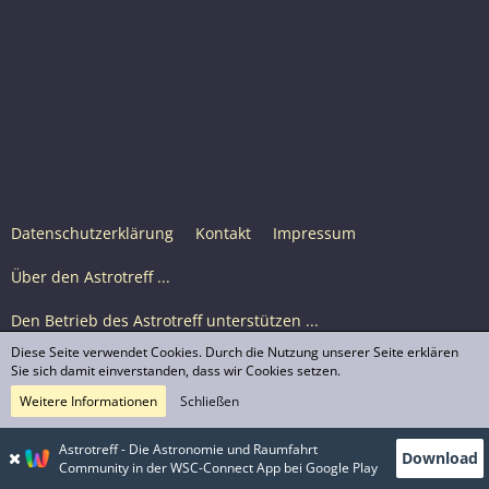
Datenschutzerklärung
Kontakt
Impressum
Über den Astrotreff ...
Den Betrieb des Astrotreff unterstützen ...
Diese Seite verwendet Cookies. Durch die Nutzung unserer Seite erklären
Nutzungsbedingungen
Sie sich damit einverstanden, dass wir Cookies setzen.
Weitere Informationen
Schließen
Astrotreff Portal M2
© Astrotreff 2001-2026, lizenziert unter CC BY-SA,
Astrotreff - Die Astronomie und Raumfahrt
Download
sofern für einzelne Inhalte nicht anders angegeben
Community in der WSC-Connect App bei Google Play