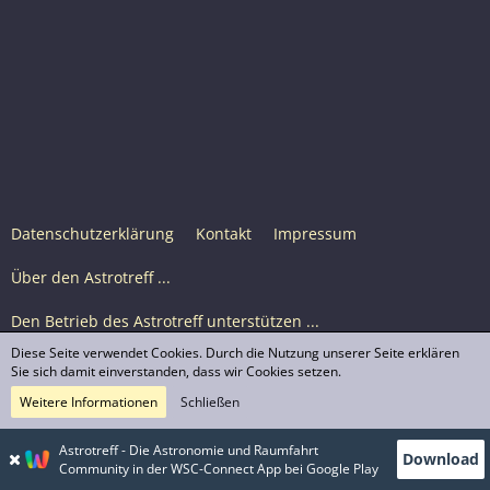
Datenschutzerklärung
Kontakt
Impressum
Über den Astrotreff ...
Den Betrieb des Astrotreff unterstützen ...
Diese Seite verwendet Cookies. Durch die Nutzung unserer Seite erklären
Nutzungsbedingungen
Sie sich damit einverstanden, dass wir Cookies setzen.
Weitere Informationen
Schließen
Astrotreff Portal M2
© Astrotreff 2001-2026, lizenziert unter CC BY-SA,
Astrotreff - Die Astronomie und Raumfahrt
Download
sofern für einzelne Inhalte nicht anders angegeben
Community in der WSC-Connect App bei Google Play