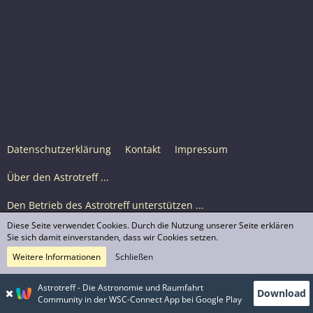
Datenschutzerklärung
Kontakt
Impressum
Über den Astrotreff ...
Den Betrieb des Astrotreff unterstützen ...
Diese Seite verwendet Cookies. Durch die Nutzung unserer Seite erklären
Nutzungsbedingungen
Sie sich damit einverstanden, dass wir Cookies setzen.
Weitere Informationen
Schließen
Astrotreff Portal M2
© Astrotreff 2001-2026, lizenziert unter CC BY-SA,
Astrotreff - Die Astronomie und Raumfahrt
Download
sofern für einzelne Inhalte nicht anders angegeben
Community in der WSC-Connect App bei Google Play