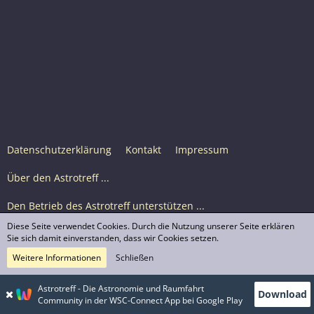
Datenschutzerklärung
Kontakt
Impressum
Über den Astrotreff ...
Den Betrieb des Astrotreff unterstützen ...
Diese Seite verwendet Cookies. Durch die Nutzung unserer Seite erklären
Nutzungsbedingungen
Sie sich damit einverstanden, dass wir Cookies setzen.
Weitere Informationen
Schließen
Astrotreff Portal M2
© Astrotreff 2001-2026, lizenziert unter CC BY-SA,
Astrotreff - Die Astronomie und Raumfahrt
Download
sofern für einzelne Inhalte nicht anders angegeben
Community in der WSC-Connect App bei Google Play