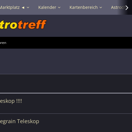
Marktplatz ◄
Kalender
Kartenbereich
Astrochat 
oren
skop !!!!
egrain Teleskop