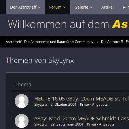
Der Astrotreff
Forum
Galerie
Artikel
► 
Astrotreff - Die Astronomie und Raumfahrt Community
Die Astrotreff - F
Themen von SkyLynx
Thema
HEUTE 16:05 eBay: 20cm MEADE SC Tele
SkyLynx
2. Oktober 2004
Privat - Angebote
eBay: Mod. 20cm MEADE Schmidt-Cass
SkyLynx
29. September 2004
Privat - Angebote