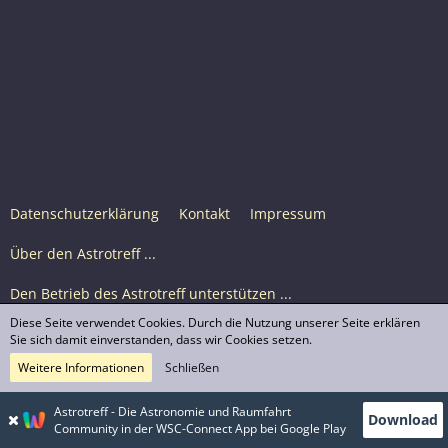
Datenschutzerklärung
Kontakt
Impressum
Über den Astrotreff ...
Den Betrieb des Astrotreff unterstützen ...
Diese Seite verwendet Cookies. Durch die Nutzung unserer Seite erklären
Nutzungsbedingungen
Sie sich damit einverstanden, dass wir Cookies setzen.
Weitere Informationen
Schließen
Astrotreff Portal M2
© Astrotreff 2001-2026, lizenziert unter CC BY-SA,
Astrotreff - Die Astronomie und Raumfahrt
Download
sofern für einzelne Inhalte nicht anders angegeben
Community in der WSC-Connect App bei Google Play