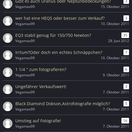
Gibt es auch Uranus oder Neptunbedeckungen?
3
Vegamax99
15. Oktober 2011
wer hat eine HEQ5 oder besser zum Verkauf?
3
Vegamax99
10. Oktober 2011
EQ3 stabil genug für 150/750 Newton?
35
Vegamax99
28. Juni 2012
Irrtum?Oder doch ein echtes Schnäppchen?
7
Vegamax99
10. Oktober 2011
1 1/4 " zum fotografieren?
6
Vegamax99
9. Oktober 2011
Ungefährer Verkaufswert!
3
Vegamax99
7. Oktober 2011
Black Diamond Dobson,Astrofotografie möglich?
5
Vegamax99
7. Oktober 2011
Umstieg auf Fotografie!
16
Vegamax99
7. Oktober 2011