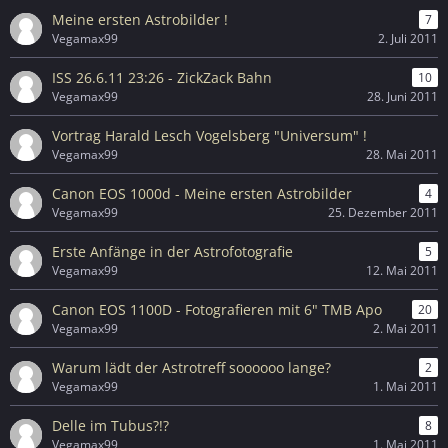
Meine ersten Astrobilder !
7
Vegamax99
2. Juli 2011
ISS 26.6.11 23:26 - ZickZack Bahn
10
Vegamax99
28. Juni 2011
Vortrag Harald Lesch Vogelsberg "Universum" !
Vegamax99
28. Mai 2011
Canon EOS 1000d - Meine ersten Astrobilder
4
Vegamax99
25. Dezember 2011
Erste Anfänge in der Astrofotografie
5
Vegamax99
12. Mai 2011
Canon EOS 1100D - Fotografieren mit 6" TMB Apo
20
Vegamax99
2. Mai 2011
Warum lädt der Astrotreff soooooo lange?
2
Vegamax99
1. Mai 2011
Delle im Tubus?!?
8
Vegamax99
1. Mai 2011