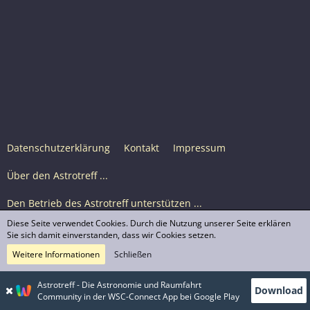
Datenschutzerklärung
Kontakt
Impressum
Über den Astrotreff ...
Den Betrieb des Astrotreff unterstützen ...
Diese Seite verwendet Cookies. Durch die Nutzung unserer Seite erklären
Nutzungsbedingungen
Sie sich damit einverstanden, dass wir Cookies setzen.
Weitere Informationen
Schließen
Astrotreff Portal M2
© Astrotreff 2001-2026, lizenziert unter CC BY-SA,
Astrotreff - Die Astronomie und Raumfahrt
Download
sofern für einzelne Inhalte nicht anders angegeben
Community in der WSC-Connect App bei Google Play