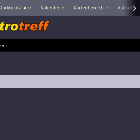
Marktplatz ◄
Kalender
Kartenbereich
Astrochat 
oren