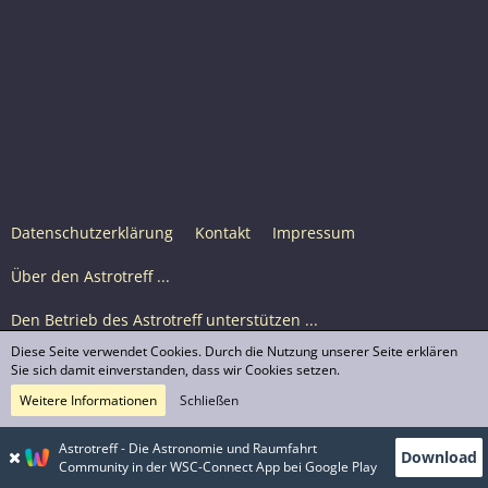
Datenschutzerklärung
Kontakt
Impressum
Über den Astrotreff ...
Den Betrieb des Astrotreff unterstützen ...
Diese Seite verwendet Cookies. Durch die Nutzung unserer Seite erklären
Nutzungsbedingungen
Sie sich damit einverstanden, dass wir Cookies setzen.
Weitere Informationen
Schließen
Astrotreff Portal M2
© Astrotreff 2001-2026, lizenziert unter CC BY-SA,
Astrotreff - Die Astronomie und Raumfahrt
Download
sofern für einzelne Inhalte nicht anders angegeben
Community in der WSC-Connect App bei Google Play