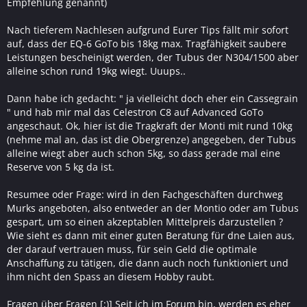
Empfehlung genannt)
Nach tieferem Nachlesen aufgrund Eurer Tips fällt mir sofort
auf, dass der EQ-6 GoTo bis 18kg max. Tragfähigkeit saubere
Leistungen bescheinigt werden, der Tubus der N304/1500 aber
alleine schon rund 19kg wiegt. Uuups..
Dann habe ich gedacht: " ja vielleicht doch eher ein Cassegrain
" und hab mir mal das Celestron C8 auf Advanced GoTo
angeschaut. Ok, hier ist die Tragkraft der Monti mit rund 10kg
(nehme mal an, das ist die Obergrenze) angegeben, der Tubus
alleine wiegt aber auch schon 5kg, so dass gerade mal eine
Reserve von 5 kg da ist.
Resumee oder Frage: wird in den Fachgeschäften durchweg
Murks angeboten, also entweder an der Montio oder am Tubus
gespart, um so einen akzeptablen Mittelpreis darzustellen ?
Wie sieht es dann mit einer guten Beratung für dne Laien aus,
der darauf vertrauen muss, für sein Geld die optimale
Anschaffung zu tätigen, die dann auch noch funktioniert und
ihm nicht den Spass an diesem Hobby raubt.
Fragen über Fragen [;)] Seit ich im Forum bin, werden es eher