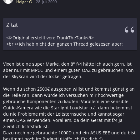
Holger G
28. Juli 2009
Zitat
<i>Original erstellt von: FrankTheTank</i>
<br />Ich hab nicht den ganzen Thread gelesesen aber:
Vixen ist eine super Marke, den 8" f/4 hätte ich auch gern. Ist
aber nur mit MPCC und einem guten OAZ zu gebrauchen! Von
der SkyScan wird der locker getragen.
Wenn du schon 2500€ ausgeben willst und kommst günstig an
die Teile ran, dann würde ich versuchen mir hochwertige
gebrauche Komponenten zu kaufen! Vorallem eine sensible
Guide-Kamera wie die Starlight Loadstar o.ä. dann bekommst
du nie Probleme mit der Leitsternsuche und kannst sogar
einen OAG verwenden. Vorallem, da dein Gerät mit f/4 ja
ziemlich lichtstark ist.
Dazu noch ne gebrauchte 1000D und ein ASUS EEE und du bist
bestimmt noch im Budget! (Hoffe ich für dich ;))