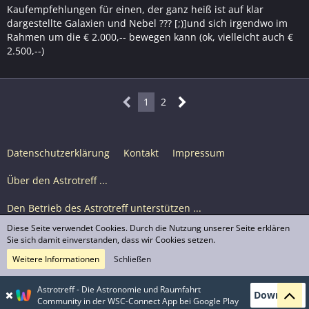
Kaufempfehlungen für einen, der ganz heiß ist auf klar
dargestellte Galaxien und Nebel ??? [;)]und sich irgendwo im
Rahmen um die € 2.000,-- bewegen kann (ok, vielleicht auch €
2.500,--)
1
2
Datenschutzerklärung
Kontakt
Impressum
Über den Astrotreff ...
Den Betrieb des Astrotreff unterstützen ...
Diese Seite verwendet Cookies. Durch die Nutzung unserer Seite erklären
Nutzungsbedingungen
Sie sich damit einverstanden, dass wir Cookies setzen.
Weitere Informationen
Schließen
Astrotreff Portal M2
© Astrotreff 2001-2026, lizenziert unter CC BY-SA,
Astrotreff - Die Astronomie und Raumfahrt
Download
sofern für einzelne Inhalte nicht anders angegeben
Community in der WSC-Connect App bei Google Play