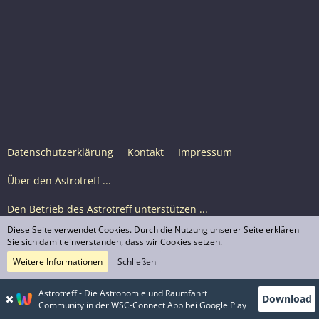
Datenschutzerklärung
Kontakt
Impressum
Über den Astrotreff ...
Den Betrieb des Astrotreff unterstützen ...
Diese Seite verwendet Cookies. Durch die Nutzung unserer Seite erklären
Nutzungsbedingungen
Sie sich damit einverstanden, dass wir Cookies setzen.
Weitere Informationen
Schließen
Astrotreff Portal M2
© Astrotreff 2001-2026, lizenziert unter CC BY-SA,
Astrotreff - Die Astronomie und Raumfahrt
Download
sofern für einzelne Inhalte nicht anders angegeben
Community in der WSC-Connect App bei Google Play