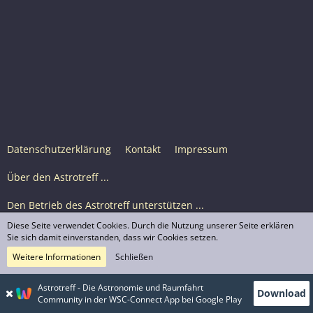
Datenschutzerklärung
Kontakt
Impressum
Über den Astrotreff ...
Den Betrieb des Astrotreff unterstützen ...
Diese Seite verwendet Cookies. Durch die Nutzung unserer Seite erklären
Nutzungsbedingungen
Sie sich damit einverstanden, dass wir Cookies setzen.
Weitere Informationen
Schließen
Astrotreff Portal M2
© Astrotreff 2001-2026, lizenziert unter CC BY-SA,
Astrotreff - Die Astronomie und Raumfahrt
Download
sofern für einzelne Inhalte nicht anders angegeben
Community in der WSC-Connect App bei Google Play