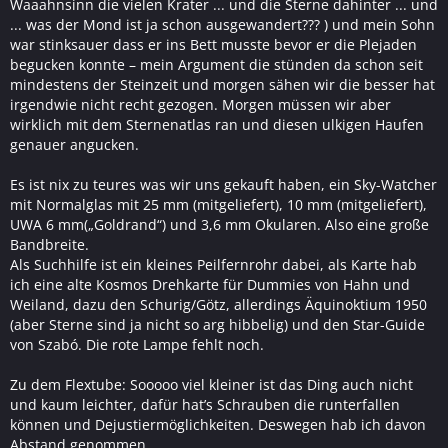
Waaahnsinn die vielen Krater ... und die Sterne dahinter ... und
... was der Mond ist ja schon ausgewandert??? ) und mein Sohn
war stinksauer dass er ins Bett musste bevor er die Plejaden
begucken konnte – mein Argument die stünden da schon seit
mindestens der Steinzeit und morgen sähen wir die besser hat
irgendwie nicht recht gezogen. Morgen müssen wir aber
wirklich mit dem Sternenatlas ran und diesen ulkigen Haufen
genauer angucken.
Es ist nix zu teures was wir uns gekauft haben, ein Sky-Watcher
mit Normalglas mit 25 mm (mitgeliefert), 10 mm (mitgeliefert),
UWA 6 mm(„Goldrand“) und 3,6 mm Okularen. Also eine große
Bandbreite.
Als Suchhilfe ist ein kleines Peilfernrohr dabei, als Karte hab
ich eine alte Kosmos Drehkarte für Dummies von Hahn und
Weiland, dazu den Schurig/Götz, allerdings Äquinoktium 1950
(aber Sterne sind ja nicht so arg hibbelig) und den Star-Guide
von Szabó. Die rote Lampe fehlt noch.
Zu dem Flextube: Sooooo viel kleiner ist das Ding auch nicht
und kaum leichter, dafür hat’s Schrauben die runterfallen
können und Dejustiermöglichkeiten. Deswegen hab ich davon
Abstand genommen.