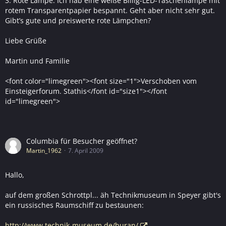
3. Rote Lampe: Ich hab eine weiße Billig-LED-Taschenlampe mit
rotem Transparentpapier bespannt. Geht aber nicht sehr gut.
Gibt’s gute und preiswerte rote Lämpchen?
Liebe Grüße
Martin und Familie
<font color="limegreen"><font size="1">Verschoben vom
Einsteigerforum. Stathis</font id="size1"></font
id="limegreen">
Columbia für Besucher geöffnet?
Martin_1962
7. April 2009
Hallo,
auf dem großen Schrottpl... äh Technikmuseum in Speyer gibt's
ein russisches Raumschiff zu bestaunen:
http://www.technik-museum.de/buran/