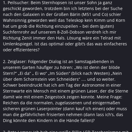
1. Peilsucher: Beim Sternhopsen ist unser Sohn ja ganz
geschickt geworden, trotzdem bin ich letztens bei der Suche
nach den Galaxien in der Großen Bärin (M51 und Co) schier
Wahnsinnig geworden weil das Teleskop kein Kimm und Korn
hat um grob die Richtung einzupeilen – bei dem (guten)
Suchfernrohr auf unserem 8-Zoll-Dobson verdreh ich mir
Richtung Zenit immer den Hals. Lösung wäre ein Telrad mit
Umlenkspiegel. Ist das optimal oder gibt’s das was einfacheres
oder effizienteres?
2. Zeiglaser: Folgender Dialog ist an Samstagabenden in
unserem Garten häufiger zu hören: „Wo ist denn der blöde
Stern?“ „Ei da“ „ Ei wo“ „Im Süden“ (blick nach Westen) „Nein
über dem Schornstein von Schneiders“ .... und so weiter.
Schwer beeindruckt hat ich am Tag der Astronomie in einer
Sternwarte ein Mensch mit einem grünen Laser, der die Sterne
damit wie mit einem Zeigestock zeigen konnte. Meine Frage:
Reichen da die normalen, zugelassenen und einigermaßen
sicheren grünen Laserpointer (dann kauf ich einen) oder muss
man die gefährlichen frisierten nehmen (dann lass ich’s, das
Ding könnte den Kindern in die Hände fallen)?