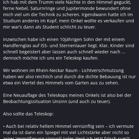
Ich hab mit dem Trumm viele Nächte in den Himmel geguckt,
ferne Nebel, Saturnringe und Jupitermonde bewundert ohne
mich viel um die Technik zu scheren. Irgendwann hatte ich im
Studium anderes im Kopf, mein Onkel wollte es verkaufen und
mir war’s dann als Student schlicht zu teuer.
Inzwischen habe ich einen 10jährigen Sohn der mit einem
Handfernglas auf ISS- und Sternenlauer liegt. Klar, Kinder sind
schnell begeistert aber lassen auch schnell wieder nach ...
dennoch möchte ich uns ein Teleskop kaufen.
Wir wohnen im Rhein-Neckar Raum - Lichtverschmutzung
haben wir also reichlich und durch die dichte Bebauung ist nur
etwa ein Viertel des Himmels vom Garten aus zu sehen.
Eine Neuauflage des Teleskops meines Onkels ist also bei der
Beobachtungssituation Unsinn (und auch zu teuer).
Also sollte das Teleskop:
• Auch bei relativ hellem Himmel vernünftig sein – ich vermute
mal da ist dann ein Spiegel mit viel Lichtstärke aber nicht so
arger Vergrößerung sinnvoll (oder denk ich jetzt falsch rum?)