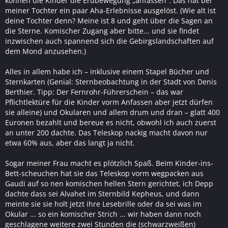
können die Kinder die Erdbewegung „anfassen“. Das hat bei
meiner Tochter ein paar Aha-Erlebnisse ausgelöst. (Wie alt ist
deine Tochter denn? Meine ist 8 und geht über die Sagen an
die Sterne. Komischer Zugang aber bitte... und sie findet
inzwischen auch spannend sich die Gebirgslandschaften auf
dem Mond anzusehen.)
Alles in allem habe ich – inklusive einem Stapel Bücher und
Sternkarten (Genial: Sternbeobachtung in der Stadt von Denis
Berthier. Tipp: Der Fernrohr-Führerschein – das war
Pflichtlektüre für die Kinder vorm Anfassen aber jetzt dürfen
sie alleine) und Okularen und allem drum und dran – glatt 400
Euronen bezahlt und bereue es nicht, obwohl ich auch zuerst
an unter 200 dachte. Das Teleskop nackig macht davon nur
etwa 60% aus, aber das langt ja nicht.
Sogar meiner Frau macht es plötzlich Spaß. Beim Kinder-ins-
Bett-scheuchen hat sie das Teleskop vorm wegpacken aus
Gaudi auf so nen komischen hellen Stern gerichtet, ich Depp
dachte dass sei Alvahet im Sternbild Kepheus, und dann
meinte sie sie holt jetzt ihre Lesebrille oder da sei was im
Okular ... so ein komischer Strich ... wir haben dann noch
geschlagene weitere zwei Stunden die (schwarzweißen)