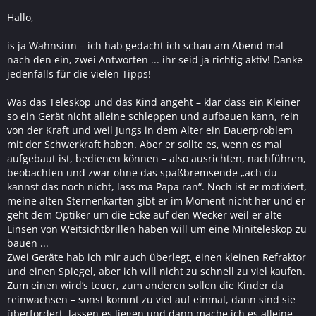
Hallo,
is ja Wahnsinn – ich hab gedacht ich schau am Abend mal
nach den ein, zwei Antworten ... ihr seid ja richtig aktiv! Danke
jedenfalls für die vielen Tipps!
Was das Teleskop und das Kind angeht – klar dass ein Kleiner
so ein Gerät nicht alleine schleppen und aufbauen kann, rein
von der Kraft und weil Jungs in dem Alter ein Dauerproblem
mit der Schwerkraft haben. Aber er sollte es, wenn es mal
aufgebaut ist, bedienen können – also ausrichten, nachführen,
beobachten und zwar ohne das spaßbremsende „ach du
kannst das noch nicht, lass ma Papa ran“. Noch ist er motiviert,
meine alten Sternenkarten gibt er im Moment nicht her und er
geht dem Optiker um die Ecke auf den Wecker weil er alte
Linsen von Weitsichtbrillen haben will um eine Miniteleskop zu
bauen ...
Zwei Geräte hab ich mir auch überlegt, einen kleinen Refraktor
und einen Spiegel, aber ich will nicht zu schnell zu viel kaufen.
Zum einen wird’s teuer, zum anderen sollen die Kinder da
reinwachsen – sonst kommt zu viel auf einmal, dann sind sie
überfordert, lassen es liegen und dann mache ich es alleine.