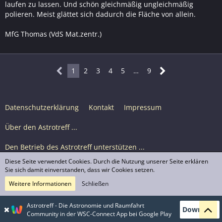
laufen zu lassen. Und schön gleichmäßig ungleichmäßig
polieren. Meist glättet sich dadurch die Fläche von allein.
MfG Thomas (VdS Mat.zentr.)
1
2
3
4
5
…
9
Datenschutzerklärung
Kontakt
Impressum
Über den Astrotreff ...
Den Betrieb des Astrotreff unterstützen ...
Diese Seite verwendet Cookies. Durch die Nutzung unserer Seite erklären
Nutzungsbedingungen
Sie sich damit einverstanden, dass wir Cookies setzen.
Weitere Informationen
Schließen
Astrotreff Portal M2
© Astrotreff 2001-2026, lizenziert unter CC BY-SA,
Astrotreff - Die Astronomie und Raumfahrt
Download
sofern für einzelne Inhalte nicht anders angegeben
Community in der WSC-Connect App bei Google Play