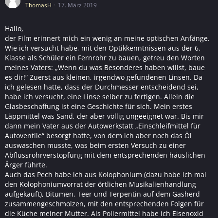
ThomasH
17. März 2019
Hallo,
der Film erinnert mich ein wenig an meine optischen Anfänge.
Wie ich versucht habe, mit den Optikkenntnissen aus der 6.
Klasse als Schüler ein Fernrohr zu bauen, getreu den Worten
meines Vaters: „Wenn du was Besonderes haben willst, baue
es dir!“ Zuerst aus kleinen, irgendwo gefundenen Linsen. Da
ich gelesen hatte, dass der Durchmesser entscheidend sei,
habe ich versucht, eine Linse selber zu fertigen. Allein die
Glasbeschaffung ist eine Geschichte für sich. Mein erstes
Läppmittel was Sand, der aber völlig ungeeignet war. Bis mir
dann mein Vater aus der Autowerkstatt „Einschleifmittel für
Autoventile“ besorgt hatte, von dem ich aber noch das Öl
auswaschen musste, was beim ersten Versuch zu einer
Abflussrohrverstopfung mit dem entsprechenden häuslichen
Ärger führte.
Auch das Pech habe ich aus Kolophonium (dazu habe ich mal
den Kolophoniumvorrat der örtlichen Musikalienhandlung
aufgekauft), Bitumen, Teer und Terpentin auf dem Gasherd
zusammengeschmolzen, mit den entsprechenden Folgen für
die Küche meiner Mutter. Als Poliermittel habe ich Eisenoxid