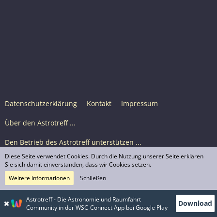
Datenschutzerklärung
Kontakt
Impressum
Über den Astrotreff ...
Den Betrieb des Astrotreff unterstützen ...
Diese Seite verwendet Cookies. Durch die Nutzung unserer Seite erklären
Nutzungsbedingungen
Sie sich damit einverstanden, dass wir Cookies setzen.
Weitere Informationen
Schließen
Astrotreff Portal M2
© Astrotreff 2001-2026, lizenziert unter CC BY-SA,
Astrotreff - Die Astronomie und Raumfahrt
Download
sofern für einzelne Inhalte nicht anders angegeben
Community in der WSC-Connect App bei Google Play