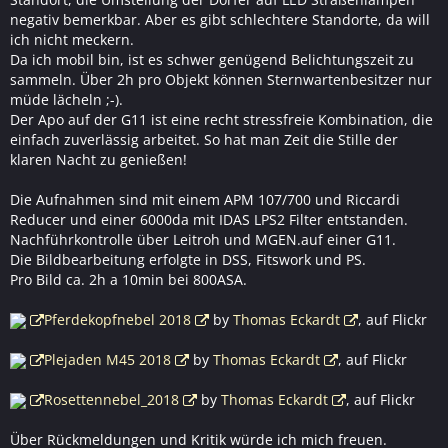
negativ bemerkbar. Aber es gibt schlechtere Standorte, da will
ich nicht meckern.
Da ich mobil bin, ist es schwer genügend Belichtungszeit zu
sammeln. Über 2h pro Objekt können Sternwartenbesitzer nur
müde lächeln ;-).
Der Apo auf der G11 ist eine recht stressfreie Kombination, die
einfach zuverlässig arbeitet. So hat man Zeit die Stille der
klaren Nacht zu genießen!
Die Aufnahmen sind mit einem APM 107/700 und Riccardi
Reducer und einer 6000da mit IDAS LPS2 Filter entstanden.
Nachführkontrolle über Leitroh und MGEN.auf einer G11.
Die Bildbearbeitung erfolgte in DSS, Fitswork und PS.
Pro Bild ca. 2h a 10min bei 800ASA.
Pferdekopfnebel 2018
by
Thomas Eckardt
, auf Flickr
Plejaden M45 2018
by
Thomas Eckardt
, auf Flickr
Rosettennebel_2018
by
Thomas Eckardt
, auf Flickr
Über Rückmeldungen und Kritik würde ich mich freuen.