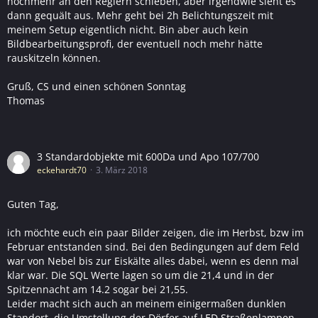
nochmehr an den Reglern schieben, aber irgendwie sieht es
dann gequält aus. Mehr geht bei 2h Belichtungszeit mit
meinem Setup eigentlich nicht. Bin aber auch kein
Bildbearbeitungsprofi, der eventuell noch mehr hätte
rauskitzeln können.
Gruß, CS und einen schönen Sonntag
Thomas
3 Standardobjekte mit 600Da und Apo 107/700
eckehardt70
3. März 2018
Guten Tag,
ich möchte euch ein paar Bilder zeigen, die im Herbst, bzw im
Februar entstanden sind. Bei den Bedingungen auf dem Feld
war von Nebel bis zur Eiskälte alles dabei, wenn es denn mal
klar war. Die SQL Werte lagen so um die 21,4 und in der
Spitzennacht am 14.2 sogar bei 21,55.
Leider macht sich auch an meinem einigermaßen dunklen
Standort, die Umstellung der Dörfer auf LED Straßenlampen