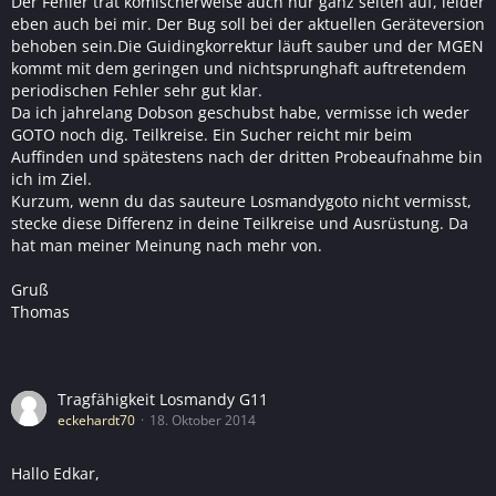
Der Fehler trat komischerweise auch nur ganz selten auf, leider
eben auch bei mir. Der Bug soll bei der aktuellen Geräteversion
behoben sein.Die Guidingkorrektur läuft sauber und der MGEN
kommt mit dem geringen und nichtsprunghaft auftretendem
periodischen Fehler sehr gut klar.
Da ich jahrelang Dobson geschubst habe, vermisse ich weder
GOTO noch dig. Teilkreise. Ein Sucher reicht mir beim
Auffinden und spätestens nach der dritten Probeaufnahme bin
ich im Ziel.
Kurzum, wenn du das sauteure Losmandygoto nicht vermisst,
stecke diese Differenz in deine Teilkreise und Ausrüstung. Da
hat man meiner Meinung nach mehr von.
Gruß
Thomas
Tragfähigkeit Losmandy G11
eckehardt70
18. Oktober 2014
Hallo Edkar,