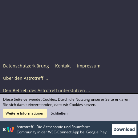
Datenschutzerklärung
Kontakt
Impressum
Über den Astrotreff ...
Den Betrieb des Astrotreff unterstützen ...
Diese Seite verwendet Cookies. Durch die Nutzung unserer Seite erklären
Nutzungsbedingungen
Sie sich damit einverstanden, dass wir Cookies setzen.
Weitere Informationen
Schließen
Astrotreff Portal M2
© Astrotreff 2001-2026, lizenziert unter CC BY-SA,
Astrotreff - Die Astronomie und Raumfahrt
Download
sofern für einzelne Inhalte nicht anders angegeben
Community in der WSC-Connect App bei Google Play