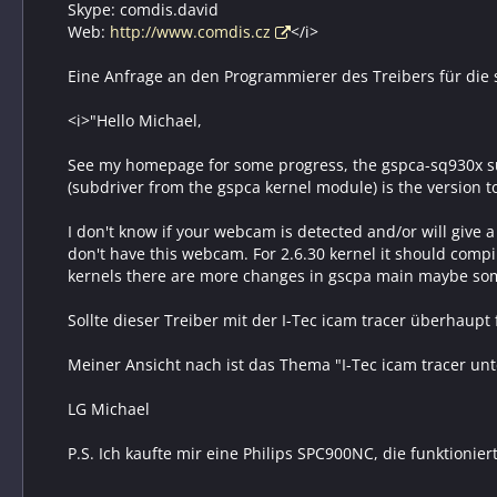
Skype: comdis.david
Web:
http://www.comdis.cz
</i>
Eine Anfrage an den Programmierer des Treibers für die 
<i>"Hello Michael,
See my homepage for some progress, the gspca-sq930x 
(subdriver from the gspca kernel module) is the version t
I don't know if your webcam is detected and/or will give a
don't have this webcam. For 2.6.30 kernel it should compi
kernels there are more changes in gscpa main maybe so
Sollte dieser Treiber mit der I-Tec icam tracer überhaupt
Meiner Ansicht nach ist das Thema "I-Tec icam tracer unte
LG Michael
P.S. Ich kaufte mir eine Philips SPC900NC, die funktionier