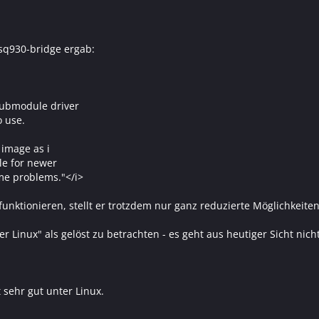
sq930-bridge ergab:
submodule driver
o use.
 image as i
le for newer
me problems."</i>
 funktionieren, stellt er trotzdem nur ganz reduzierte Möglichkeite
r Linux" als gelöst zu betrachten - es geht aus heutiger Sicht nicht
t sehr gut unter Linux.