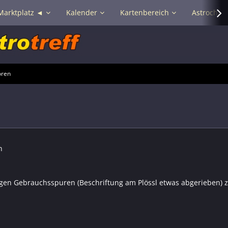
Marktplatz ◄
Kalender
Kartenbereich
Astrochat 
oren
n
ingen Gebrauchsspuren (Beschriftung am Plössl etwas abgerieben) 